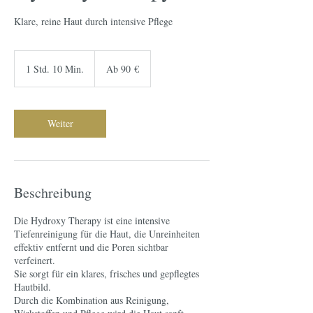
Klare, reine Haut durch intensive Pflege
Ab
90
1 Std. 10 Min.
1
Ab 90 €
Euro
S
t
d
1
Weiter
0
M
i
n
.
Beschreibung
Die Hydroxy Therapy ist eine intensive
Tiefenreinigung für die Haut, die Unreinheiten
effektiv entfernt und die Poren sichtbar
verfeinert.
Sie sorgt für ein klares, frisches und gepflegtes
Hautbild.
Durch die Kombination aus Reinigung,