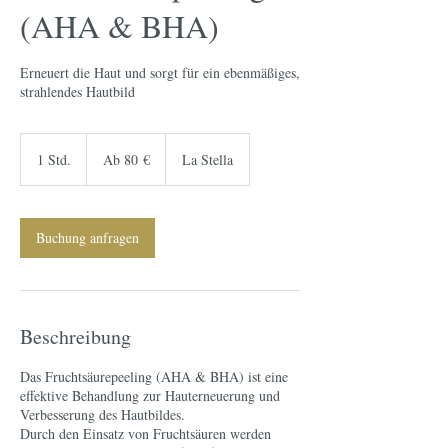
(AHA & BHA)
Erneuert die Haut und sorgt für ein ebenmäßiges,
strahlendes Hautbild
Ab
80
1 Std.
1
Ab 80 €
La Stella
Euro
S
t
d
Buchung anfragen
Beschreibung
Das Fruchtsäurepeeling (AHA & BHA) ist eine
effektive Behandlung zur Hauterneuerung und
Verbesserung des Hautbildes.
Durch den Einsatz von Fruchtsäuren werden