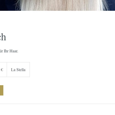
ch
ür Ihr Haar.
 €
La Stella