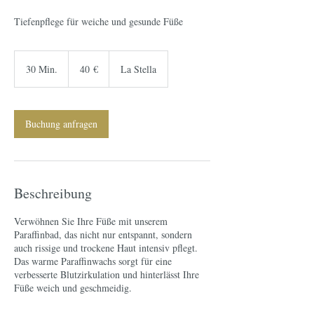
Tiefenpflege für weiche und gesunde Füße
40
Euro
30 Min.
3
40 €
La Stella
0
M
i
n
Buchung anfragen
.
Beschreibung
Verwöhnen Sie Ihre Füße mit unserem
Paraffinbad, das nicht nur entspannt, sondern
auch rissige und trockene Haut intensiv pflegt.
Das warme Paraffinwachs sorgt für eine
verbesserte Blutzirkulation und hinterlässt Ihre
Füße weich und geschmeidig.